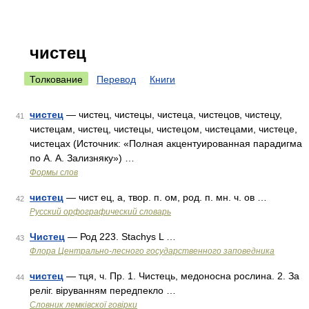
чистец
Толкование
Перевод
Книги
чистец
— чистец, чистецы, чистеца, чистецов, чистецу,
41
чистецам, чистец, чистецы, чистецом, чистецами, чистеце,
чистецах (Источник: «Полная акцентуированная парадигма
по А. А. Зализняку») …
Формы слов
чистец
— чист ец, а, твор. п. ом, род. п. мн. ч. ов …
42
Русский орфографический словарь
Чистец
— Род 223. Stachys L …
43
Флора Центрально-лесного государственного заповедника
чистец
— тця, ч. Пр. 1. Чистець, медоносна рослина. 2. За
44
реліг. віруванням передпекло …
Словник лемківскої говірки