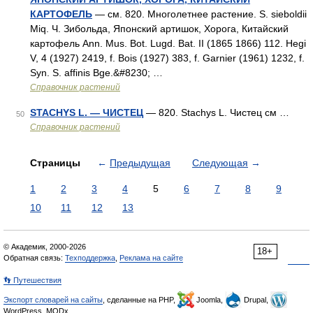
КАРТОФЕЛЬ
— см. 820. Многолетнее растение. S. sieboldii
Miq. Ч. Зибольда, Японский артишок, Хорога, Китайский
картофель Ann. Mus. Bot. Lugd. Bat. II (1865 1866) 112. Hegi
V, 4 (1927) 2419, f. Bois (1927) 383, f. Garnier (1961) 1232, f.
Syn. S. affinis Bge.&#8230; …
Справочник растений
STACHYS L. — ЧИСТЕЦ
— 820. Stachys L. Чистец см …
50
Справочник растений
Страницы
←
Предыдущая
Следующая
→
1
2
3
4
5
6
7
8
9
10
11
12
13
© Академик, 2000-2026
18+
Обратная связь:
Техподдержка
,
Реклама на сайте
👣 Путешествия
Экспорт словарей на сайты
, сделанные на PHP,
Joomla,
Drupal,
WordPress, MODx.